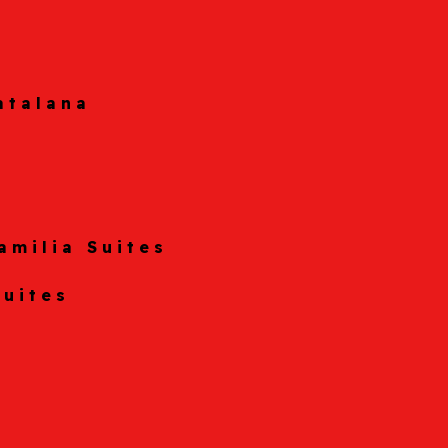
atalana
amilia Suites
Suites