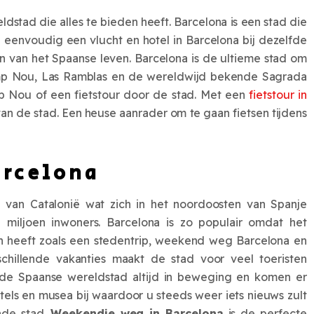
dstad die alles te bieden heeft. Barcelona is een stad die
eenvoudig een vlucht en hotel in Barcelona bij dezelfde
 van het Spaanse leven. Barcelona is de ultieme stad om
Camp Nou, Las Ramblas en de wereldwijd bekende Sagrada
mp Nou of een fietstour door de stad. Met een
fietstour in
van de stad. Een heuse aanrader om te gaan fietsen tijdens
rcelona
 van Catalonië wat zich in het noordoosten van Spanje
 miljoen inwoners. Barcelona is zo populair omdat het
en heeft zoals een stedentrip, weekend weg Barcelona en
schillende vakanties maakt de stad voor veel toeristen
is de Spaanse wereldstad altijd in beweging en komen er
hotels en musea bij waardoor u steeds weer iets nieuws zult
nde stad.
Weekendje weg in Barcelona
is de perfecte