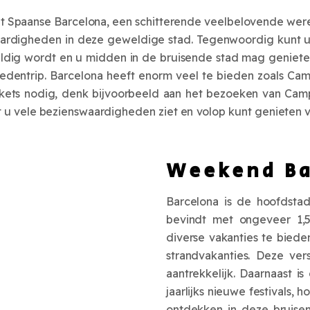
het Spaanse Barcelona, een schitterende veelbelovende werel
waardigheden in deze geweldige stad. Tegenwoordig kunt u 
ldig wordt en u midden in de bruisende stad mag genieten
stedentrip. Barcelona heeft enorm veel te bieden zoals 
 tickets nodig, denk bijvoorbeeld aan het bezoeken van Ca
at u vele bezienswaardigheden ziet en volop kunt genieten 
Weekend Ba
Barcelona is de hoofdstad
bevindt met ongeveer 1,5
diverse vakanties te bied
strandvakanties. Deze ver
aantrekkelijk. Daarnaast 
jaarlijks nieuwe festivals, 
ontdekken in deze bruise