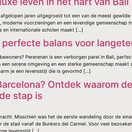
uxe leven in het hart van Bali
fgelopen jaren uitgegroeid tot een van de meest gewilde g
l, moderne voorzieningen en een levendige gemeenschap tre
s en internationale scholen maakt […]
e perfecte balans voor langet
ewoners? Pererenan is een verborgen parel in Bali, perfec
an een serene omgeving en een sterke gemeenschap maakt de
arm je een levensstijl die is gevormd […]
 Barcelona? Ontdek waarom d
de stap is
racht. Misschien was het de eerste wandeling door de small
ver de stad vanaf de Bunkers del Carmel. Voor veel bezoeker
e levensstijl […]