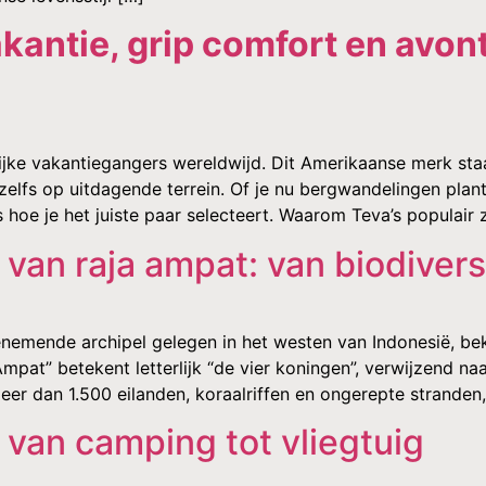
kantie, grip comfort en avon
lijke vakantiegangers wereldwijd. Dit Amerikaanse merk st
lfs op uitdagende terrein. Of je nu bergwandelingen plant o
hoe je het juiste paar selecteert. Waarom Teva’s populair z
an raja ampat: van biodiversit
nemende archipel gelegen in het westen van Indonesië, be
mpat” betekent letterlijk “de vier koningen”, verwijzend na
eer dan 1.500 eilanden, koraalriffen en ongerepte stranden,
: van camping tot vliegtuig