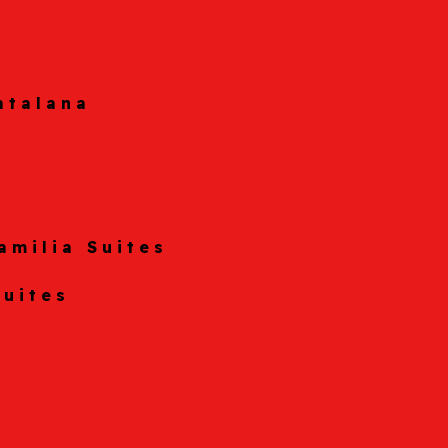
atalana
amilia Suites
Suites