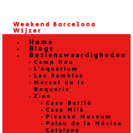
Weekend Barcelona
Wijzer
Home
Blogs
Bezienswaardigheden
Camp Nou
L’Aquarium
Las Ramblas
Mercat de la
Boqueria
Zien
Casa Battló
Casa Milà
Picasso Museum
Palau de la Música
Catalana