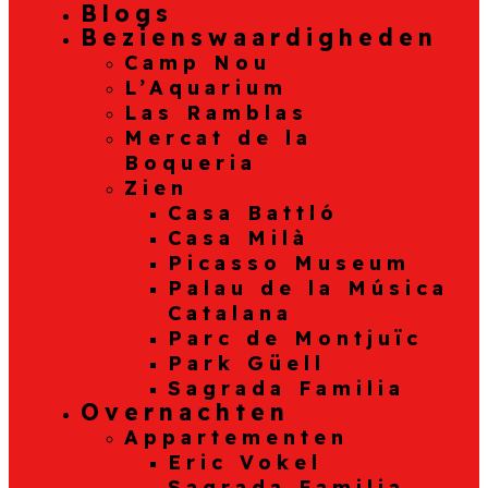
Blogs
Bezienswaardigheden
Camp Nou
L’Aquarium
Las Ramblas
Mercat de la
Boqueria
Zien
Casa Battló
Casa Milà
Picasso Museum
Palau de la Música
Catalana
Parc de Montjuïc
Park Güell
Sagrada Familia
Overnachten
Appartementen
Eric Vokel
Sagrada Familia