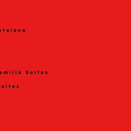
atalana
amilia Suites
Suites