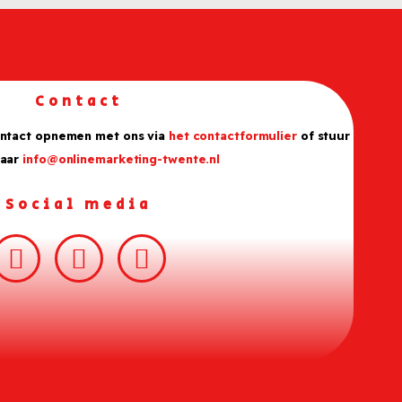
Contact
ontact opnemen met ons via
het contactformulier
of stuur
naar
info@onlinemarketing-twente.nl
Social media