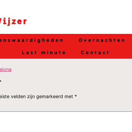
ijzer
enswaardigheden
Overnachten
Last minute
Contact
r
eiste velden zijn gemarkeerd met
*