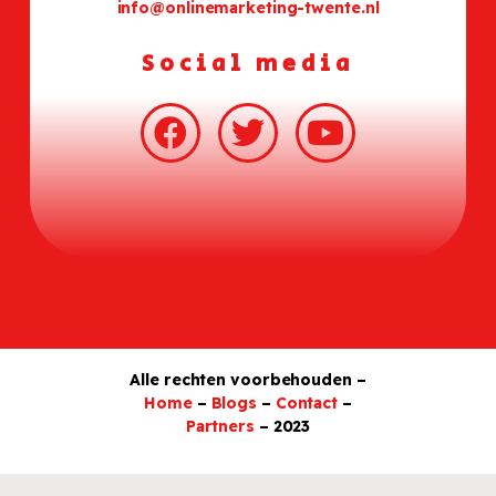
info@onlinemarketing-twente.nl
Social media
Alle rechten voorbehouden –
Home
–
Blogs
–
Contact
–
Partners
– 2023