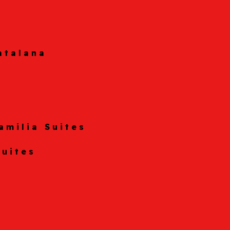
atalana
amilia Suites
Suites