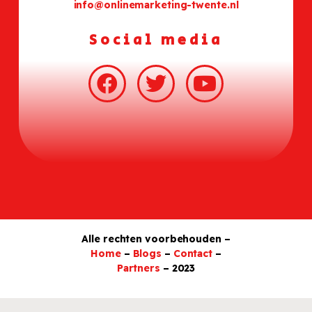
info@onlinemarketing-twente.nl
Social media
Alle rechten voorbehouden –
Home
–
Blogs
–
Contact
–
Partners
– 2023