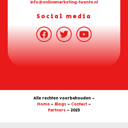
info@onlinemarketing-twente.nl
Social media
Alle rechten voorbehouden –
Home
–
Blogs
–
Contact
–
Partners
– 2023