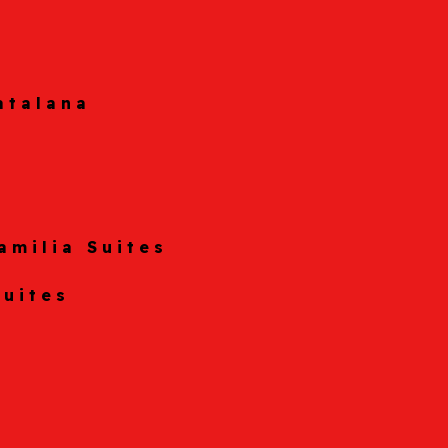
atalana
amilia Suites
Suites