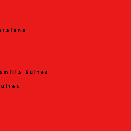
atalana
amilia Suites
Suites