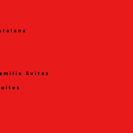
atalana
amilia Suites
Suites