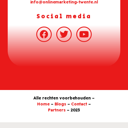
info@onlinemarketing-twente.nl
Social media
Alle rechten voorbehouden –
Home
–
Blogs
–
Contact
–
Partners
– 2023