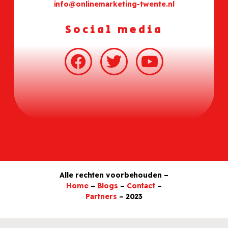
info@onlinemarketing-twente.nl
Social media
Alle rechten voorbehouden –
Home
–
Blogs
–
Contact
–
Partners
– 2023