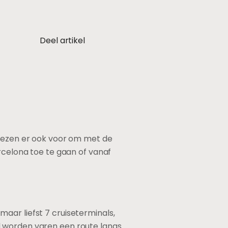
Deel artikel
kiezen er ook voor om met de
arcelona toe te gaan of vanaf
aar liefst 7 cruiseterminals,
d worden varen een route langs