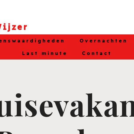
ijzer
enswaardigheden
Overnachten
Last minute
Contact
uisevakan