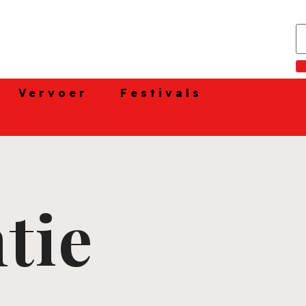
Vervoer
Festivals
tie