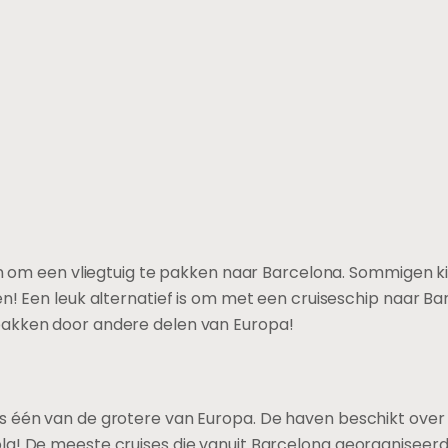
eken om een vliegtuig te pakken naar Barcelona. Sommigen 
en! Een leuk alternatief is om met een cruiseschip naar B
pakken door andere delen van Europa!
s één van de grotere van Europa. De haven beschikt over m
la! De meeste cruises die vanuit Barcelona georganiseer