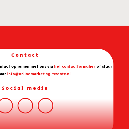
Contact
ontact opnemen met ons via
het contactformulier
of stuur
naar
info@onlinemarketing-twente.nl
Social media