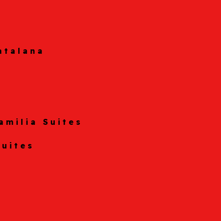
atalana
amilia Suites
Suites