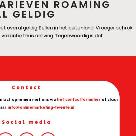
ARIEVEN ROAMING
AL GELDIG
 overal geldig Bellen in het buitenland. Vroeger schrok
je vakantie thuis ontving. Tegenwoordig is dat
Contact
ontact opnemen met ons via
het contactformulier
of stuur
naar
info@onlinemarketing-twente.nl
Social media