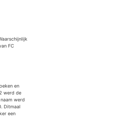
aarschijnlijk
 van FC
zoeken en
02 werd de
e naam werd
. Ditmaal
ker een