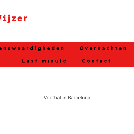
ijzer
enswaardigheden
Overnachten
Last minute
Contact
Voetbal in Barcelona