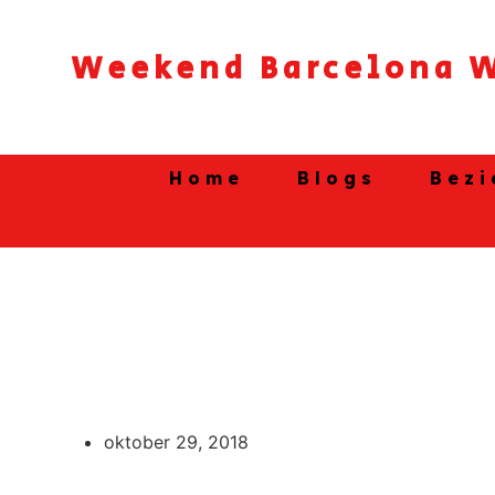
Ga
naar
Weekend Barcelona W
de
inhoud
Home
Blogs
Bezi
oktober 29, 2018